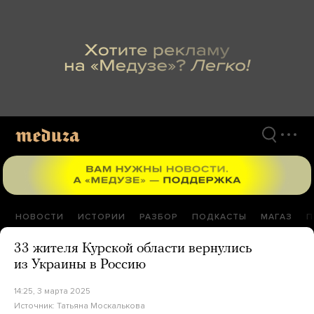
Перейти
к
материалам
НОВОСТИ
ИСТОРИИ
РАЗБОР
ПОДКАСТЫ
МАГАЗ
П
33 жителя Курской области вернулись
из Украины в Россию
14:25, 3 марта 2025
Источник:
Татьяна Москалькова