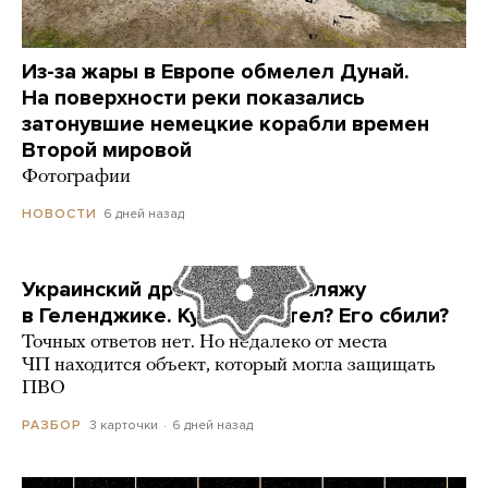
Из-за жары в Европе обмелел Дунай.
На поверхности реки показались
затонувшие немецкие корабли времен
Второй мировой
Фотографии
6 дней назад
НОВОСТИ
Украинский дрон попал по пляжу
в Геленджике. Куда он летел? Его сбили?
Точных ответов нет. Но недалеко от места
ЧП находится объект, который могла защищать
ПВО
3 карточки
6 дней назад
РАЗБОР