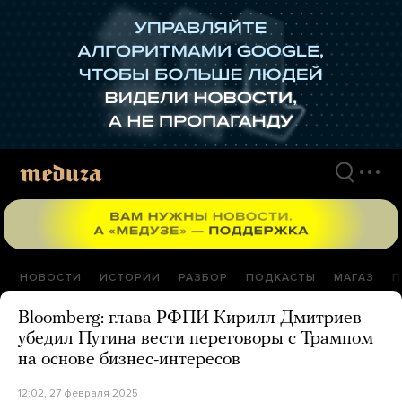
Перейти
к
материалам
НОВОСТИ
ИСТОРИИ
РАЗБОР
ПОДКАСТЫ
МАГАЗ
П
Bloomberg: глава РФПИ Кирилл Дмитриев
убедил Путина вести переговоры с Трампом
на основе бизнес-интересов
12:02, 27 февраля 2025