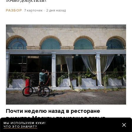
точно допустили?
7 карточек
2 дня назад
РАЗБОР
Почти неделю назад в ресторане
в центре Москвы произошел взрыв.
МЫ ИСПОЛЬЗУЕМ КУКИ!
Власти сразу назвали его терактом —
ЧТО ЭТО ЗНАЧИТ?