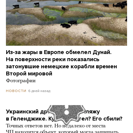
Из-за жары в Европе обмелел Дунай.
На поверхности реки показались
затонувшие немецкие корабли времен
Второй мировой
Фотографии
6 дней назад
НОВОСТИ
Украинский дрон попал по пляжу
в Геленджике. Куда он летел? Его сбили?
Точных ответов нет. Но недалеко от места
ЧП находится объект, который могла защищать