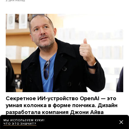
Секретное ИИ-устройство OpenAI — это
умная колонка в форме пончика. Дизайн
разработала компания Джони Айва
Вот что узнал Bloomberg об этом гаджете
МЫ ИСПОЛЬЗУЕМ КУКИ!
ЧТО ЭТО ЗНАЧИТ?
2 дня назад
НОВОСТИ