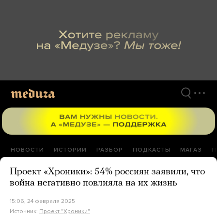
Перейти
к
материалам
НОВОСТИ
ИСТОРИИ
РАЗБОР
ПОДКАСТЫ
МАГАЗ
П
Проект «Хроники»: 54% россиян заявили, что
война негативно повлияла на их жизнь
15:06, 24 февраля 2025
Источник:
Проект "Хроники"