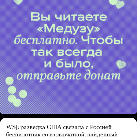
WSJ: разведка США связала с Россией
беспилотник со взрывчаткой, найденный