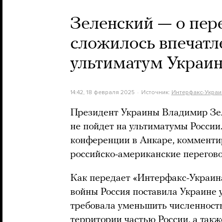
Зеленский — о пер
сложилось впечатл
ультиматум Украи
14:42, 18 февраля 2025
Источник:
Интерфакс-Украи
Президент Украины Владимир Зел
не пойдет на ультиматумы России.
конференции в Анкаре, комменти
российско-американские перегов
Как передает «Интерфакс-Украина
войны Россия поставила Украине 
требовала уменьшить численност
территории частью России, а такж