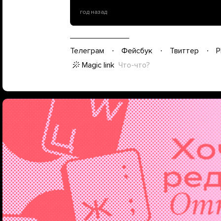
год назад
Телеграм
Фейсбук
Твиттер
P
Magic link
Что-что?