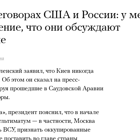
еговорах США и России: у м
ение, что они обсуждают
не
на
енский заявил, что Киев никогда
 Об этом он сказал на пресс-
руя прошедшие в Саудовской Аравии
оры.
», президент пояснил, что в начале
ультиматум — в частности, Москва
ь ВСУ, признать оккупированные
е поставить во главе страны