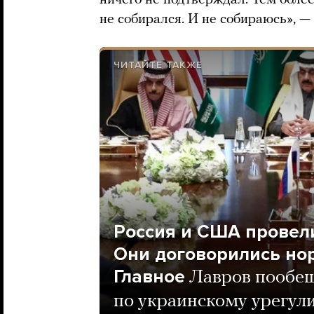
ничего не подтверждал. Тем более
не собирался. И не собираюсь», —
ЧИТАЙТЕ ТАКЖЕ
Россия и США провели
Они договорились но
Главное
Лавров пообещ
по украинскому урегул