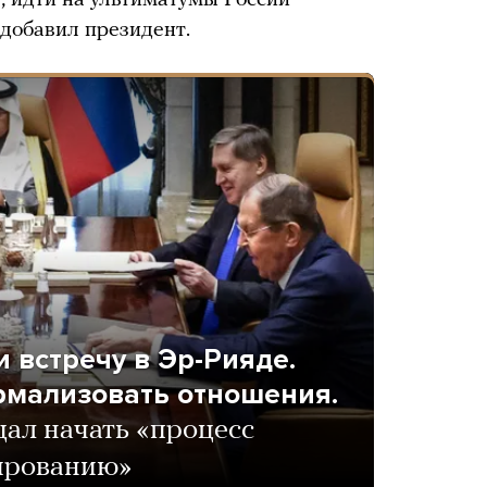
, идти на ультиматумы России
 добавил президент.
 встречу в Эр-Рияде.
рмализовать отношения.
ал начать «процесс
ированию»