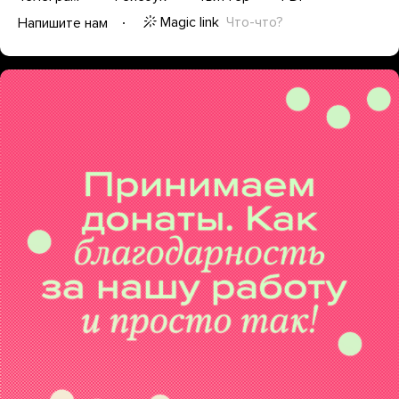
Magic link
Что-что?
Напишите нам