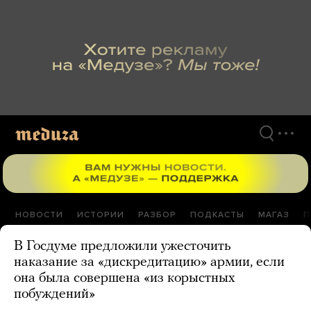
Перейти
к
материалам
НОВОСТИ
ИСТОРИИ
РАЗБОР
ПОДКАСТЫ
МАГАЗ
П
В Госдуме предложили ужесточить
наказание за «дискредитацию» армии, если
она была совершена «из корыстных
побуждений»