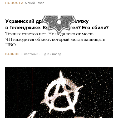
5 дней назад
НОВОСТИ
Украинский дрон попал по пляжу
в Геленджике. Куда он летел? Его сбили?
Точных ответов нет. Но недалеко от места
ЧП находится объект, который могла защищать
ПВО
3 карточки
5 дней назад
РАЗБОР