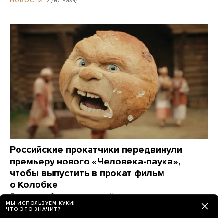
2 дня назад
НОВОСТИ
Российские прокатчики передвинули
премьеру нового «Человека-паука»,
чтобы выпустить в прокат фильм
о Колобке
Зрители обрушили его рейтинг еще до премьеры.
МЫ ИСПОЛЬЗУЕМ КУКИ!
Озвучивший хлеб Гарик Харламов: «Мне глубоко
ЧТО ЭТО ЗНАЧИТ?
***** на Человека-паука, я Бэтмена люблю!»