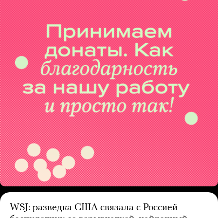
WSJ: разведка США связала с Россией