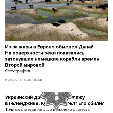
Из-за жары в Европе обмелел Дунай.
На поверхности реки показались
затонувшие немецкие корабли времен
Второй мировой
Фотографии
5 дней назад
НОВОСТИ
Украинский дрон попал по пляжу
в Геленджике. Куда он летел? Его сбили?
Точных ответов нет. Но недалеко от места