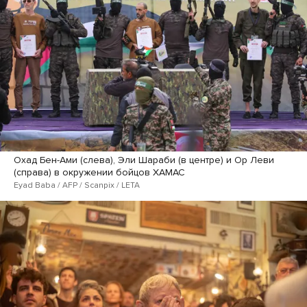
Охад Бен-Ами (слева), Эли Шараби (в центре) и Ор Леви
(справа) в окружении бойцов ХАМАС
Eyad Baba / AFP / Scanpix / LETA