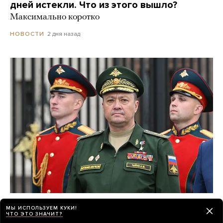
дней истекли. Что из этого вышло?
Максимально коротко
2 дня назад
НОВОСТИ
После предполагаемого покушения
МЫ ИСПОЛЬЗУЕМ КУКИ!
на главкома ВКС Александра Чайко
ЧТО ЭТО ЗНАЧИТ?