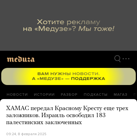
Перейти
к
материалам
НОВОСТИ
ИСТОРИИ
РАЗБОР
ПОДКАСТЫ
МАГАЗ
П
ХАМАС передал Красному Кресту еще трех
заложников. Израиль освободил 183
палестинских заключенных
09:24, 8 февраля 2025