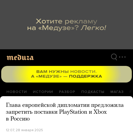
Перейти
к
материалам
НОВОСТИ
ИСТОРИИ
РАЗБОР
ПОДКАСТЫ
МАГАЗ
П
Глава европейской дипломатии предложила
запретить поставки PlayStation и Xbox
в Россию
12:07, 28 января 2025