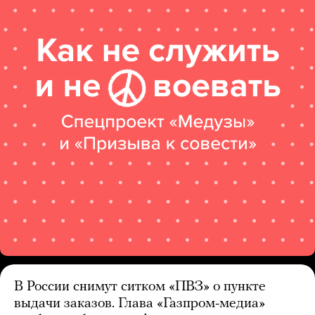
В России снимут ситком «ПВЗ» о пункте
выдачи заказов. Глава «Газпром-медиа»