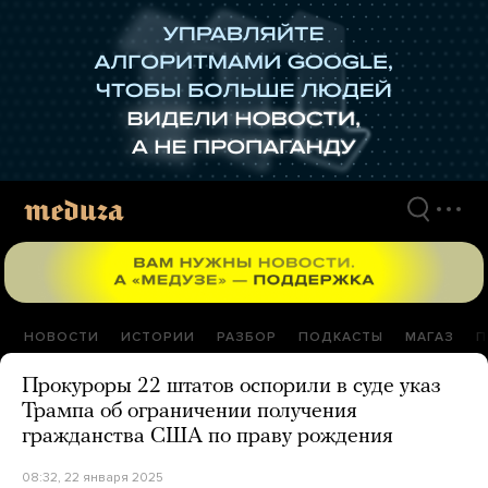
Перейти
к
материалам
НОВОСТИ
ИСТОРИИ
РАЗБОР
ПОДКАСТЫ
МАГАЗ
П
Прокуроры 22 штатов оспорили в суде указ
Трампа об ограничении получения
гражданства США по праву рождения
08:32, 22 января 2025