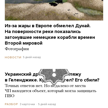
Из-за жары в Европе обмелел Дунай.
На поверхности реки показались
затонувшие немецкие корабли времен
Второй мировой
Фотографии
5 дней назад
НОВОСТИ
Украинский дрон попал по пляжу
в Геленджике. Куда он летел? Его сбили?
Точных ответов нет. Но недалеко от места
ЧП находится объект, который могла защищать
ПВО
3 карточки
5 дней назад
РАЗБОР