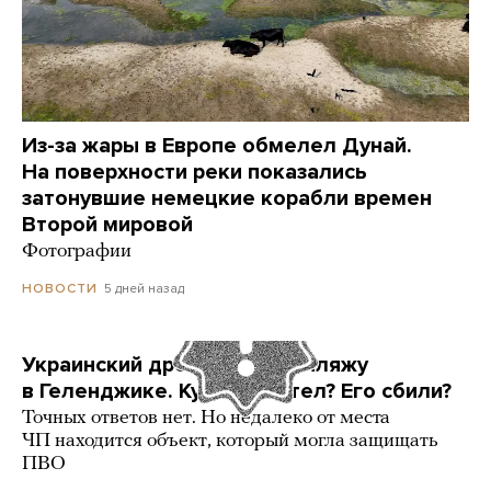
Из-за жары в Европе обмелел Дунай.
На поверхности реки показались
затонувшие немецкие корабли времен
Второй мировой
Фотографии
5 дней назад
НОВОСТИ
Украинский дрон попал по пляжу
в Геленджике. Куда он летел? Его сбили?
Точных ответов нет. Но недалеко от места
ЧП находится объект, который могла защищать
ПВО