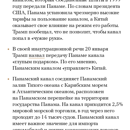
каналом, который Соединенные Штаты в 1999
году передали Панаме. По словам президента
США, Панама установила чрезмерно высокие
тарифы за пользование каналом, а Китай
оказывает свое влияние на режим его работы.
Трамп пообещал, что не позволит, чтобы канал
попал в «чужие руки».
В своей инаугурационной речи 20 января
Трамп
назвал
передачу Панаме канала
«глупым подарком». По его мнению,
Панамским каналом «управляет» Китай.
Панамский канал соединяет Панамский
залив Тихого океана с Карибским морем
и Атлантическим океаном, расположен
на Панамском перешейке на территории
государства Панама. На канал приходится 2,5%
мировой морской торговли, в год через него
проходят до 14 тысяч судов. Панамский канал
имеет важное значение для импорта