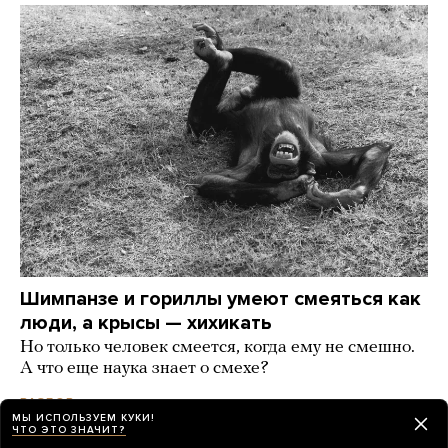
Шимпанзе и гориллы умеют смеяться как
люди, а крысы — хихикать
Но только человек смеется, когда ему не смешно.
А что еще наука знает о смехе?
день назад
РАЗБОР
МЫ ИСПОЛЬЗУЕМ КУКИ!
ЧТО ЭТО ЗНАЧИТ?