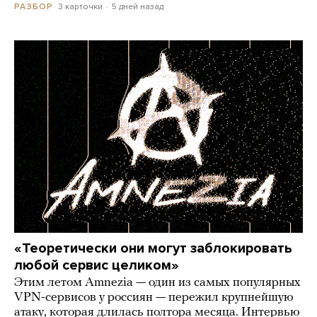
3 карточки
5 дней назад
РАЗБОР
«Теоретически они могут заблокировать
любой сервис целиком»
Этим летом Amnezia — один из самых популярных
VPN-сервисов у россиян — пережил крупнейшую
атаку, которая длилась полтора месяца. Интервью