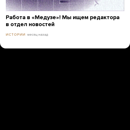
Работа в «Медузе»! Мы ищем редактора
в отдел новостей
месяц назад
ИСТОРИИ