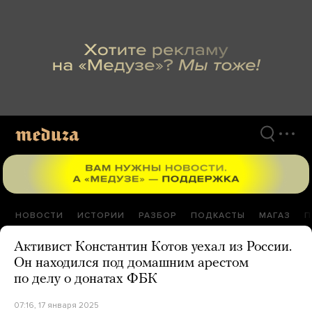
Перейти
к
материалам
НОВОСТИ
ИСТОРИИ
РАЗБОР
ПОДКАСТЫ
МАГАЗ
П
Активист Константин Котов уехал из России.
Он находился под домашним арестом
по делу о донатах ФБК
07:16, 17 января 2025