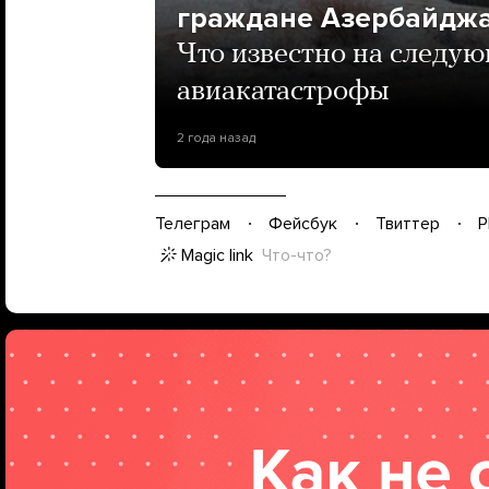
граждане Азербайджан
Что известно на следу
авиакатастрофы
2 года назад
Телеграм
Фейсбук
Твиттер
P
Magic link
Что-что?