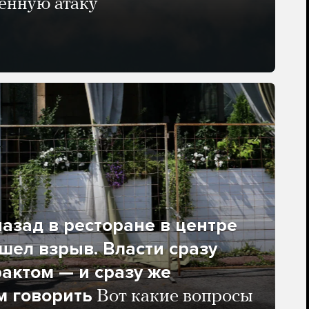
енную атаку
азад в ресторане в центре
ел взрыв. Власти сразу
рактом — и сразу же
м говорить
Вот какие вопросы