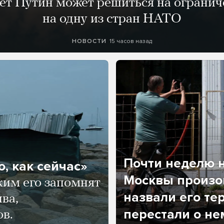
лет Путин может решиться на огранич
на одну из стран НАТО
15 часов назад
НОВОСТИ
Почти неделю н
, как сейчас»
Москвы произош
ким его запомнят
назвали его те
ва,
перестали о не
ов.