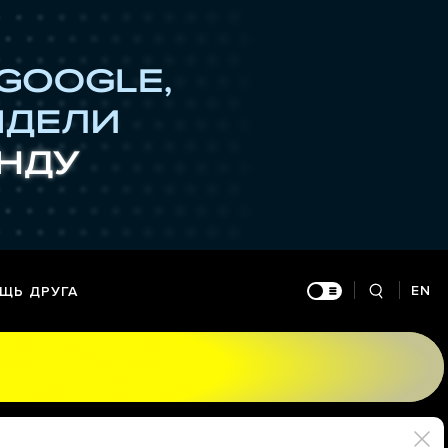
EN
ЩЬ ДРУГА