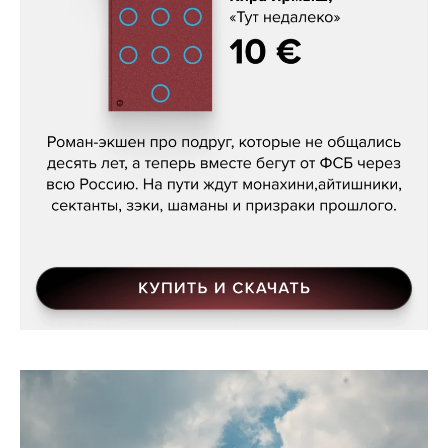
Кира Ярмыш, «Тут недалеко»