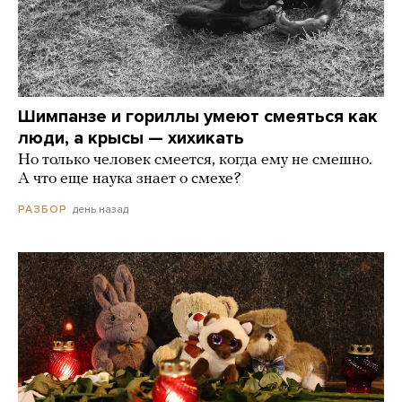
Шимпанзе и гориллы умеют смеяться как
люди, а крысы — хихикать
Но только человек смеется, когда ему не смешно.
А что еще наука знает о смехе?
день назад
РАЗБОР