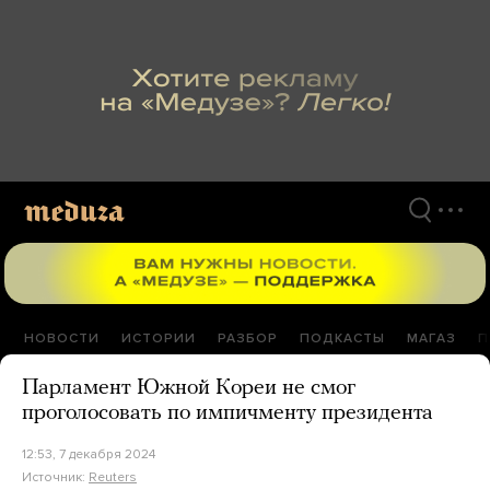
Перейти
к
материалам
НОВОСТИ
ИСТОРИИ
РАЗБОР
ПОДКАСТЫ
МАГАЗ
П
Парламент Южной Кореи не смог
проголосовать по импичменту президента
12:53, 7 декабря 2024
Источник:
Reuters