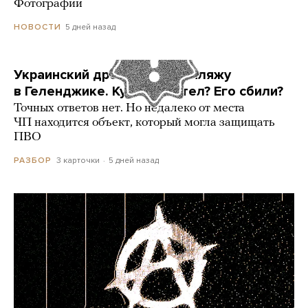
Фотографии
5 дней назад
НОВОСТИ
Украинский дрон попал по пляжу
в Геленджике. Куда он летел? Его сбили?
Точных ответов нет. Но недалеко от места
ЧП находится объект, который могла защищать
ПВО
3 карточки
5 дней назад
РАЗБОР