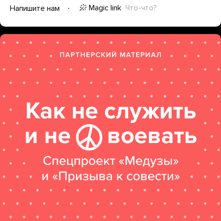
Magic link
Что-что?
Напишите нам