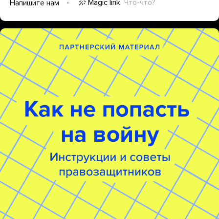
Magic link
Что-что?
Напишите нам