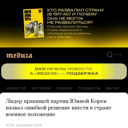
Перейти
к
материалам
НОВОСТИ
ИСТОРИИ
РАЗБОР
ПОДКАСТЫ
МАГАЗ
П
Лидер правящей партии Южной Кореи
назвал ошибкой решение ввести в стране
военное положение
16:04, 3 декабря 2024