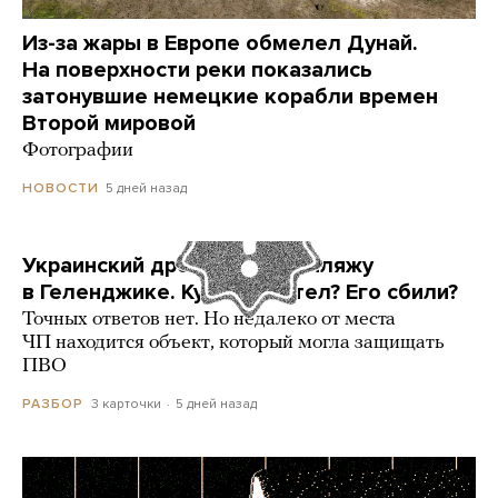
Из-за жары в Европе обмелел Дунай.
На поверхности реки показались
затонувшие немецкие корабли времен
Второй мировой
Фотографии
5 дней назад
НОВОСТИ
Украинский дрон попал по пляжу
в Геленджике. Куда он летел? Его сбили?
Точных ответов нет. Но недалеко от места
ЧП находится объект, который могла защищать
ПВО
3 карточки
5 дней назад
РАЗБОР