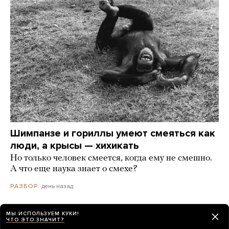
Шимпанзе и гориллы умеют смеяться как
люди, а крысы — хихикать
Но только человек смеется, когда ему не смешно.
А что еще наука знает о смехе?
день назад
РАЗБОР
МЫ ИСПОЛЬЗУЕМ КУКИ!
ЧТО ЭТО ЗНАЧИТ?