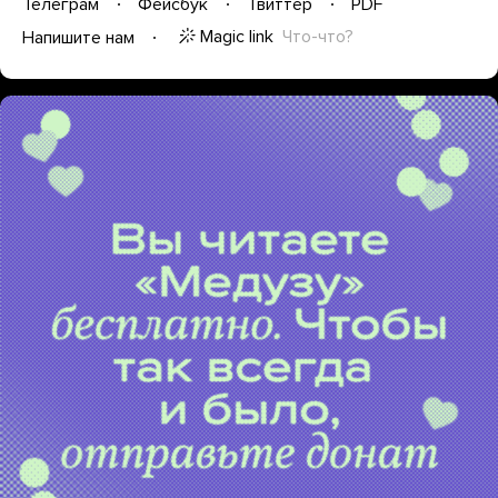
Телеграм
Фейсбук
Твиттер
PDF
Magic link
Что-что?
Напишите нам