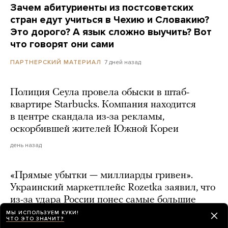
Зачем абитуриенты из постсоветских
стран едут учиться в Чехию и Словакию?
Это дорого? А язык сложно выучить? Вот
что говорят они сами
7 дней назад
ПАРТНЕРСКИЙ МАТЕРИАЛ
Полиция Сеула провела обыски в штаб-
квартире Starbucks. Компания находится
в центре скандала из-за рекламы,
оскорбившей жителей Южной Кореи
день назад
«Прямые убытки — миллиарды гривен».
Украинский маркетплейс Rozetka заявил, что
из-за удара России понес самые большие
потери в истории компании
МЫ ИСПОЛЬЗУЕМ КУКИ!
ЧТО ЭТО ЗНАЧИТ?
день назад