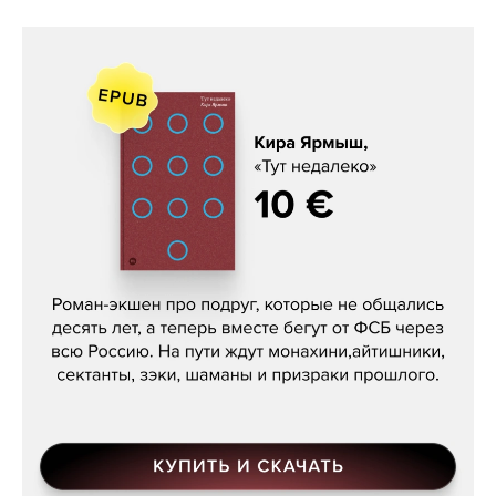
Кира Ярмыш, «Тут недалеко»