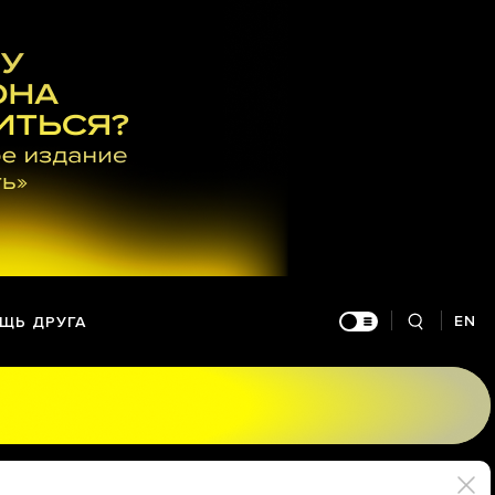
EN
ЩЬ ДРУГА