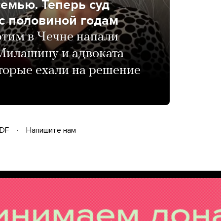
семью. Теперь суд
 с половиной годам
тим в Чечне напали
Милашину и адвоката
торые ехали на решение
DF
Напишите нам