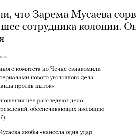
ли, что Зарема Мусаева сор
 шее сотрудника колонии. О
я
ыток
нного комитета по Чечне ознакомили
териалами нового уголовного дела
анда против пыток».
отношении нее расследуют дело
учреждений, обеспечивающих изоляцию
К).
Мусаева якобы «нанесла один удар