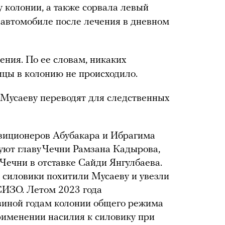
 колонии, а также сорвала левый
в автомобиле после лечения в дневном
ения. По ее словам, никаких
ицы в колонию не происходило.
 Мусаеву переводят для следственных
зиционеров Абубакара и Ибрагима
уют главу Чечни Рамзана Кадырова,
 Чечни в отставке Сайди Янгулбаева.
е силовики похитили Мусаеву и увезли
 СИЗО. Летом 2023 года
овиной годам колонии общего режима
рименении насилия к силовику при