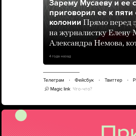
Зарему Мусаеву и ее 
приговорил ее к пяти
колонии
Прямо перед э
на журналистку Елену 
Александра Немова, ко
4 года назад
Телеграм
Фейсбук
Твиттер
P
Magic link
Что-что?