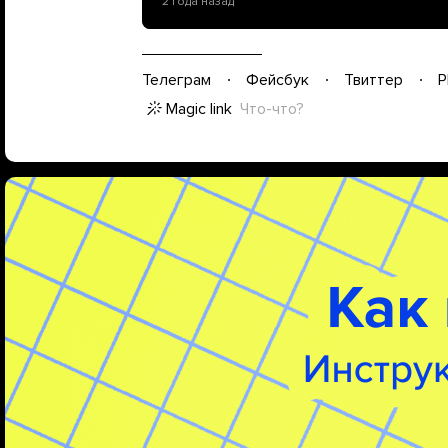
2 года назад
Телеграм
Фейсбук
Твиттер
P
Magic link
Что-что?