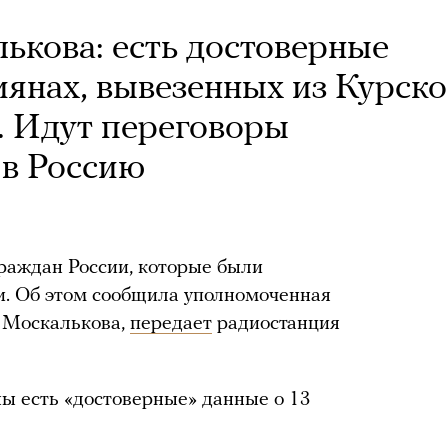
кова: есть достоверные
иянах, вывезенных из Курск
. Идут переговоры
 в Россию
граждан России, которые были
и. Об этом сообщила уполномоченная
а Москалькова,
передает
радиостанция
ны есть «достоверные» данные о 13