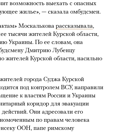
чит возможность выехать с опасных
вующее жилье», — сказала омбудсмен.
актам» Москалькова
рассказывала
,
лее тысячи жителей Курской области,
ию Украины. По ее словам, она
мбудсмену Дмитрию Лубенцу
ло жителей Курской области, насильно
о жителей города Суджа Курской
аходится под контролем ВСУ, направили
ащение к властям России и Украины
анитарный коридор для эвакуации
 действий. Они адресовали его
лномоченным по правам человека
генсеку ООН, папе римскому