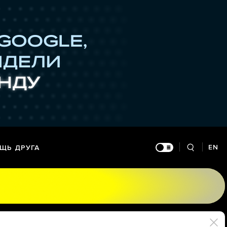
EN
ЩЬ ДРУГА