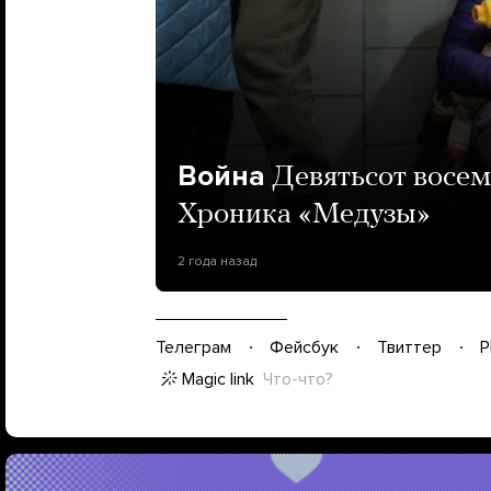
Война
Девятьсот восем
Хроника «Медузы»
2 года назад
Телеграм
Фейсбук
Твиттер
P
Magic link
Что-что?