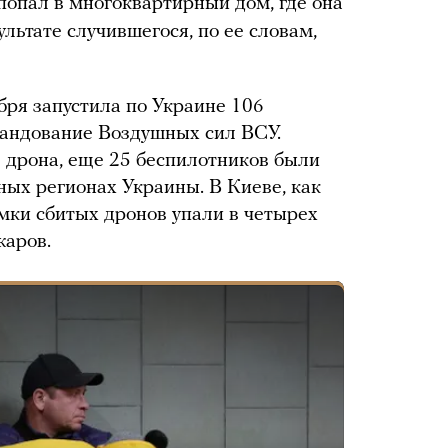
 попал в многоквартирный дом, где она
ультате случившегося, по ее словам,
бря запустила по Украине 106
андование Воздушных сил ВСУ.
 дрона, еще 25 беспилотников были
ных регионах Украины. В Киеве, как
омки сбитых дронов упали в четырех
жаров.