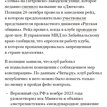
«Точка» на Петровско-Заводской улице, которое
недавно
сменило
название на «Джексон».
Полиция 26 октября провела в заведении рейд,
в котором предположительно
участвовали
представители провластного движения «‎Русская
община». Рейд прошел, когда в клубе
проводили
дрэг-шоу. В управлении МВД по Забайкальскому
краю сообщили, что «пресекли работу клуба,
в котором пропагандировалась запрещенная
в стране идеология».
В полиции заявили, что клуб работал
«в подвальном помещении с соблюдением мер
конспирации». По данным «Читы.ру», клуб работал
непублично: в него можно было попасть только
по звонку и пройдя фейс-контроль.
Верховный суд РФ в ноябре 2023 года
удовлетворил иск Минюста и объявил
«экстремистским» «международное движение