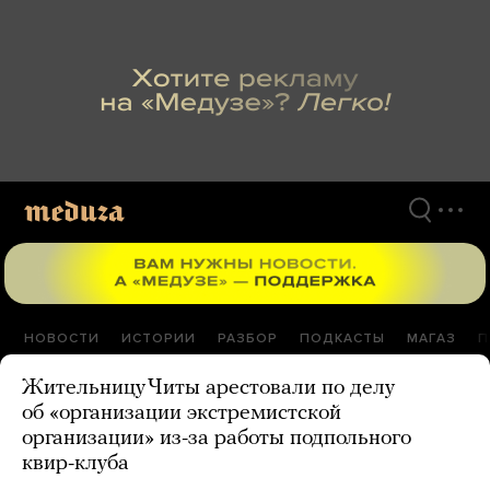
Перейти
к
материалам
НОВОСТИ
ИСТОРИИ
РАЗБОР
ПОДКАСТЫ
МАГАЗ
П
Жительницу Читы арестовали по делу
об «организации экстремистской
организации» из-за работы подпольного
квир-клуба