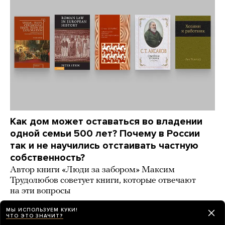
Как дом может оставаться во владении
одной семьи 500 лет? Почему в России
так и не научились отстаивать частную
собственность?
Автор книги «Люди за забором» Максим
Трудолюбов советует книги, которые отвечают
на эти вопросы
день назад
ИСТОРИИ
МЫ ИСПОЛЬЗУЕМ КУКИ!
ЧТО ЭТО ЗНАЧИТ?