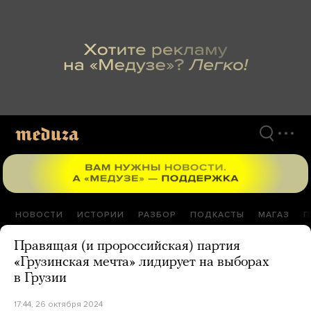
Перейти
к
материалам
НОВОСТИ
ИСТОРИИ
РАЗБОР
ПОДКАСТЫ
МАГАЗ
П
Правящая (и пророссийская) партия
«Грузинская мечта» лидирует на выборах
в Грузии
17:44, 26 октября 2024