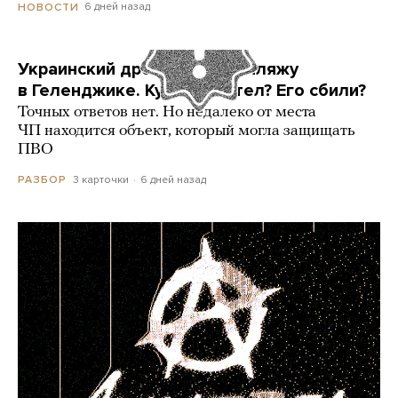
6 дней назад
НОВОСТИ
Украинский дрон попал по пляжу
в Геленджике. Куда он летел? Его сбили?
Точных ответов нет. Но недалеко от места
ЧП находится объект, который могла защищать
ПВО
3 карточки
6 дней назад
РАЗБОР