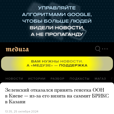
Перейти
к
материалам
НОВОСТИ
ИСТОРИИ
РАЗБОР
ПОДКАСТЫ
МАГАЗ
П
Зеленский отказался принять генсека ООН
в Киеве — из-за его визита на саммит БРИКС
в Казани
13:35, 25 октября 2024