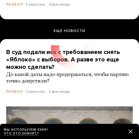
3 карточки
4 дня назад
РАЗБОР
ЕЩЕ НОВОСТИ
В суд подали иск с требованием снять
«Яблоко» с выборов. А разве это еще
можно сделать?
До какой даты надо продержаться, чтобы партию
точно допустили?
7 карточек
2 дня назад
РАЗБОР
МЫ ИСПОЛЬЗУЕМ КУКИ!
ЧТО ЭТО ЗНАЧИТ?