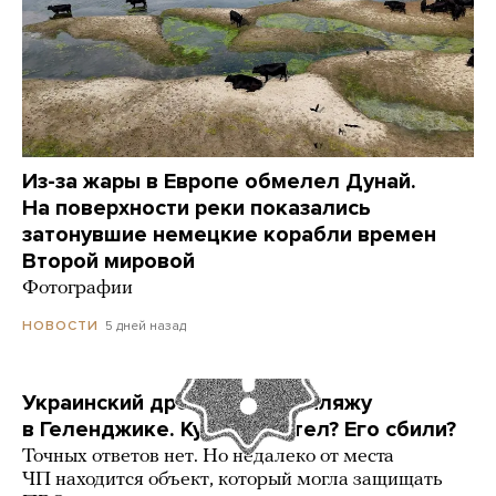
Из-за жары в Европе обмелел Дунай.
На поверхности реки показались
затонувшие немецкие корабли времен
Второй мировой
Фотографии
5 дней назад
НОВОСТИ
Украинский дрон попал по пляжу
в Геленджике. Куда он летел? Его сбили?
Точных ответов нет. Но недалеко от места
ЧП находится объект, который могла защищать