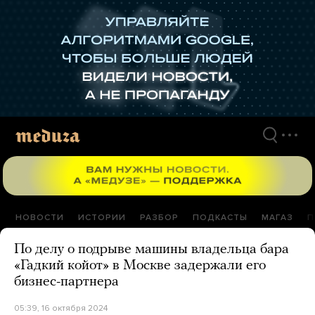
Перейти
к
материалам
НОВОСТИ
ИСТОРИИ
РАЗБОР
ПОДКАСТЫ
МАГАЗ
П
По делу о подрыве машины владельца бара
«Гадкий койот» в Москве задержали его
бизнес-партнера
05:39, 16 октября 2024