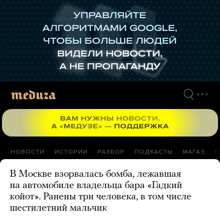
Перейти
к
материалам
НОВОСТИ
ИСТОРИИ
РАЗБОР
ПОДКАСТЫ
МАГАЗ
П
В Москве взорвалась бомба, лежавшая
на автомобиле владельца бара «Гадкий
койот». Ранены три человека, в том числе
шестилетний мальчик