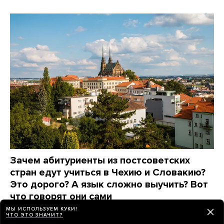
Зачем абитуриенты из постсоветских
стран едут учиться в Чехию и Словакию?
Это дорого? А язык сложно выучить? Вот
что говорят они сами
МЫ ИСПОЛЬЗУЕМ КУКИ!
7 дней назад
ПАРТНЕРСКИЙ МАТЕРИАЛ
ЧТО ЭТО ЗНАЧИТ?