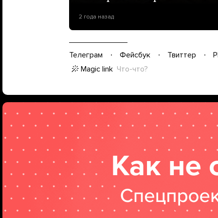
2 года назад
Телеграм
Фейсбук
Твиттер
P
Magic link
Что-что?