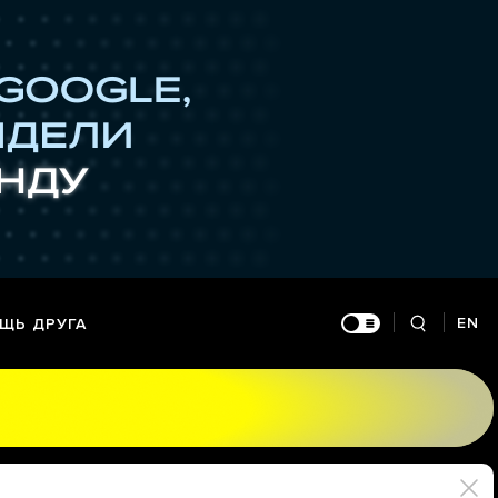
EN
ЩЬ ДРУГА