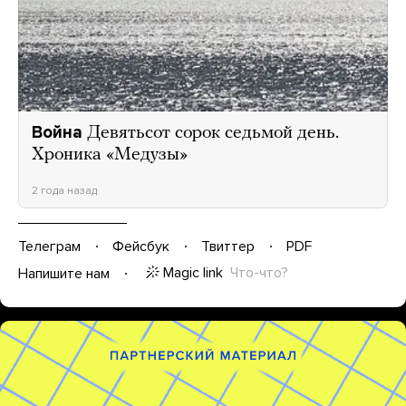
Война
Девятьсот сорок седьмой день.
Хроника «Медузы»
2 года назад
Телеграм
Фейсбук
Твиттер
PDF
Magic link
Что-что?
Напишите нам