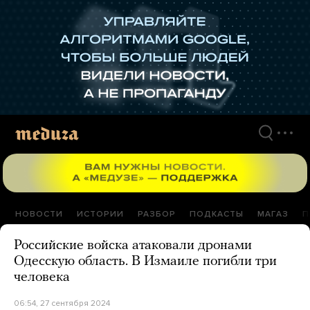
Перейти
к
материалам
НОВОСТИ
ИСТОРИИ
РАЗБОР
ПОДКАСТЫ
МАГАЗ
П
Российские войска атаковали дронами
Одесскую область. В Измаиле погибли три
человека
06:54, 27 сентября 2024