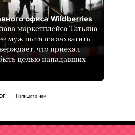
вного офиса Wildberries
лава маркетплейса Татьяна
 ее муж пытался захватить
верждает, что приехал
 быть целью нападавших
DF
Напишите нам