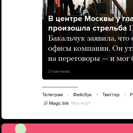
В центре Москвы у гла
произошла стрельба
Г
Бакальчук заявила, что
офисы компании. Он ут
на переговоры — и мог
2 года назад
Телеграм
Фейсбук
Твиттер
P
Magic link
Что-что?