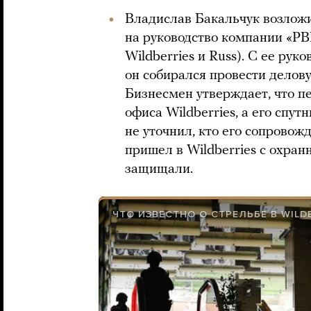
Владислав Бакальчук возложи
на руководство компании «Р
Wildberries и Russ). С ее рук
он собирался провести делову
Бизнесмен утверждает, что п
офиса Wildberries, а его спу
не уточнил, кто его сопровож
пришел в Wildberries с охра
защищали.
ЧТО ИЗВЕСТНО О СТРЕЛЬБЕ В WILD