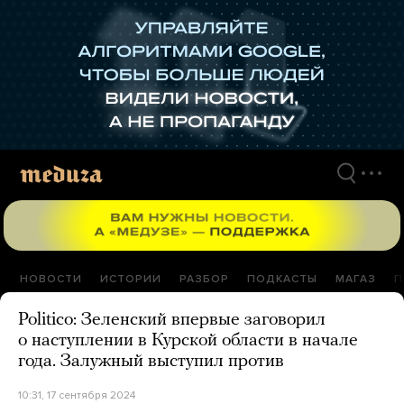
Перейти
к
материалам
НОВОСТИ
ИСТОРИИ
РАЗБОР
ПОДКАСТЫ
МАГАЗ
П
Politico: Зеленский впервые заговорил
о наступлении в Курской области в начале
года. Залужный выступил против
10:31, 17 сентября 2024