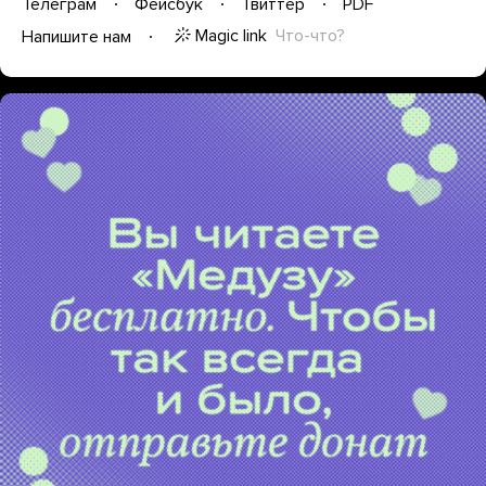
Телеграм
Фейсбук
Твиттер
PDF
Magic link
Что-что?
Напишите нам