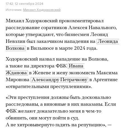
17:42, 12 сентября 2024
Источник:
Михаил Ходорковский
Михаил Ходорковский прокомментировал
расследование соратников Алексея Навального,
которые утверждают, что бизнесмен Леонид
Невзлин был заказчиком нападения на
Леонида 
Волкова
в Вильнюсе в марте 2024 года.
Ходорковский назвал нападение на Волкова,
а также на директора ФБК
Ивана 
Жданова
в Женеве и жену экономиста Максима
Миронова
Александру Петрачкову
в Аргентине
«отвратительными преступлениями».
«Эти преступления должны быть досконально
расследованы, а виновные в них наказаны. Если
ФБК желают доказательно меня в чем-то
обвинить, они могут пойти в суд.
А не хитровывернуто гадить на репутацию», —