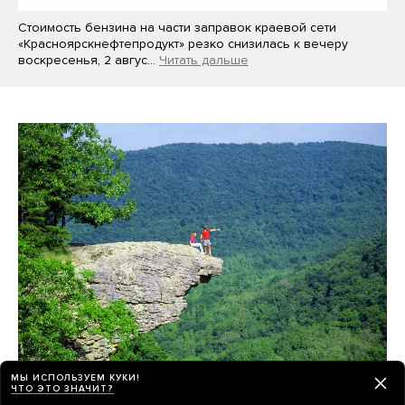
Стоимость бензина на части заправок краевой сети
«Красноярскнефтепродукт» резко снизилась к вечеру
воскресенья, 2 авгус…
Читать дальше
МЫ ИСПОЛЬЗУЕМ КУКИ!
Мы спросили у вас, как классно провести
ЧТО ЭТО ЗНАЧИТ?