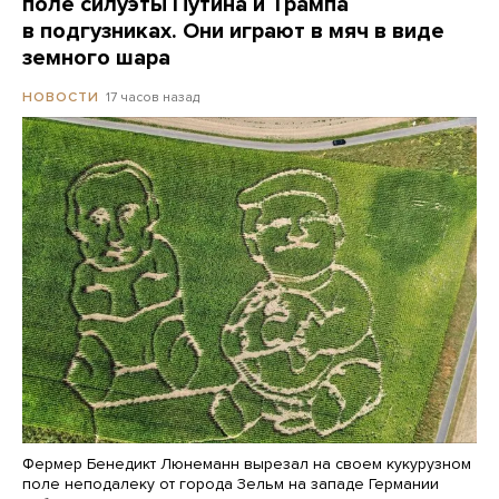
поле силуэты Путина и Трампа
в подгузниках. Они играют в мяч в виде
земного шара
17 часов назад
НОВОСТИ
Фермер Бенедикт Люнеманн вырезал на своем кукурузном
поле неподалеку от города Зельм на западе Германии