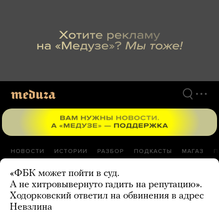
Перейти
к
материалам
НОВОСТИ
ИСТОРИИ
РАЗБОР
ПОДКАСТЫ
МАГАЗ
П
«ФБК может пойти в суд.
А не хитровывернуто гадить на репутацию».
Ходорковский ответил на обвинения в адрес
Невзлина