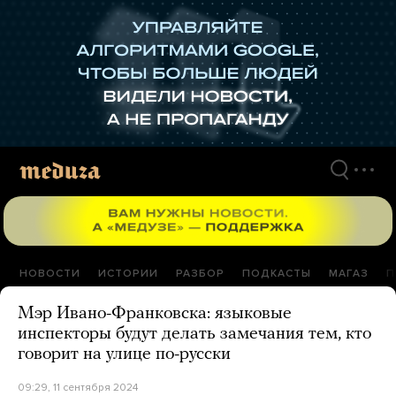
Перейти
к
материалам
НОВОСТИ
ИСТОРИИ
РАЗБОР
ПОДКАСТЫ
МАГАЗ
П
Мэр Ивано-Франковска: языковые
инспекторы будут делать замечания тем, кто
говорит на улице по-русски
09:29, 11 сентября 2024