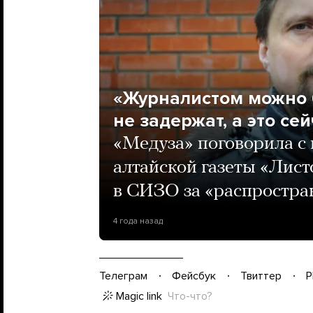
«Журналистом можно б
не задержат, а это се
«Медуза» поговорила с
алтайской газеты «Лист
в СИЗО за «распростра
4 года назад
Телеграм
Фейсбук
Твиттер
P
Magic link
Что-что?