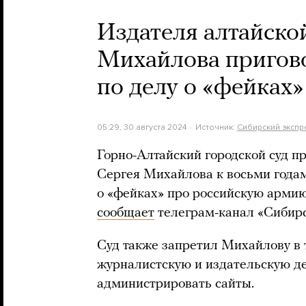
Издателя алтайско
Михайлова пригово
по делу о «фейках
05:29, 30 августа 2024
Источник:
Сибирский экспр
Горно-Алтайский городской суд п
Сергея Михайлова к восьми года
о «фейках» про российскую армию 
сообщает
телеграм-канал «Сибирс
Суд также запретил Михайлову в 
журналистскую и издательскую де
администрировать сайты.