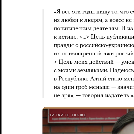
«Я все эти годы пишу то, что
из любви к людям, а вовсе не
политическим деятелям. И из
к истине. < … > Цель публик
правды о российско-украинс
их от изощренной лжи россий
> Цель моих действий — уме
с моими земляками. Надеюсь, 
в Республике Алтай стало ме
на один гроб меньше — значит
не зря», — говорил издатель 
ЧИТАЙТЕ ТАКЖЕ