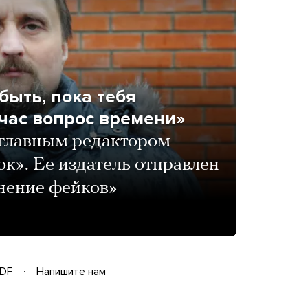
ыть, пока тебя
йчас вопрос времени»
 главным редактором
ок». Ее издатель отправлен
нение фейков»
DF
Напишите нам