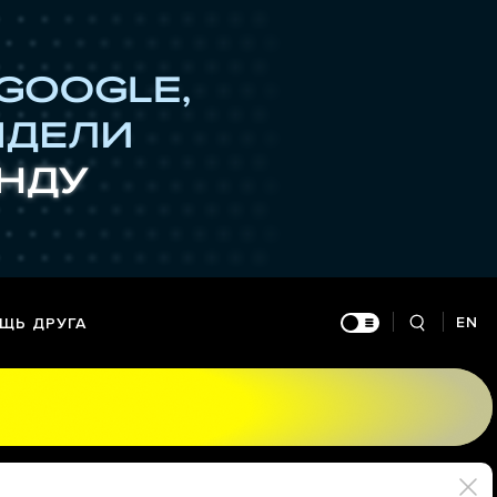
EN
ЩЬ ДРУГА