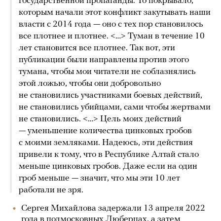
государственной пропаганды. То покрывало,
которым начали этот конфликт закутывать наши
власти с 2014 года — оно с тех пор становилось
все плотнее и плотнее. < … > Туман в течение 10
лет становится все плотнее. Так вот, эти
публикации были направлены против этого
тумана, чтобы мои читатели не соблазнялись
этой ложью, чтобы они добровольно
не становились участниками боевых действий,
не становились убийцами, сами чтобы жертвами
не становились. < … > Цель моих действий
— уменьшение количества цинковых гробов
с моими земляками. Надеюсь, эти действия
привели к тому, что в Республике Алтай стало
меньше цинковых гробов. Даже если на один
гроб меньше — значит, что мы эти 10 лет
работали не зря.
Сергея Михайлова задержали 13 апреля 2022
года в подмосковных Люберцах, а затем