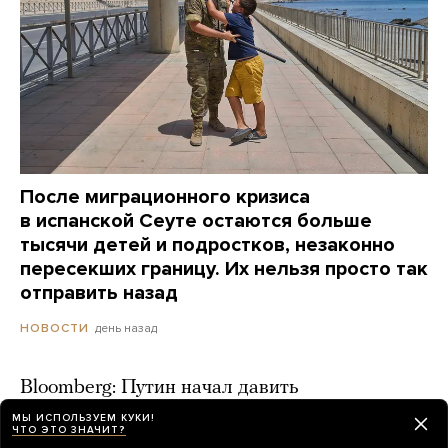
После миграционного кризиса
в испанской Сеуте остаются больше
тысячи детей и подростков, незаконно
пересекших границу. Их нельзя просто так
отправить назад
день назад
НОВОСТИ
Bloomberg: Путин начал давить
на Набиуллину из-за ключевой ставки
МЫ ИСПОЛЬЗУЕМ КУКИ!
ЧТО ЭТО ЗНАЧИТ?
2 дня назад