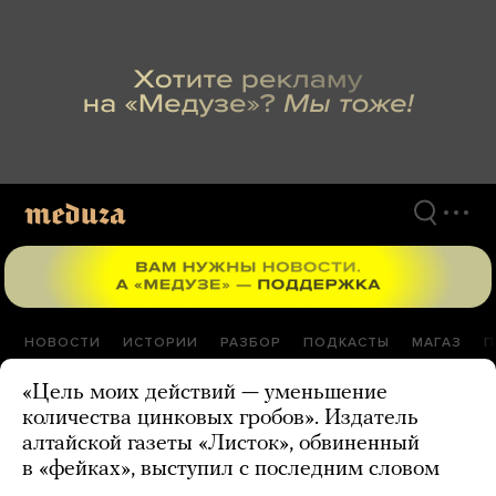
Перейти
к
материалам
НОВОСТИ
ИСТОРИИ
РАЗБОР
ПОДКАСТЫ
МАГАЗ
П
«Цель моих действий — уменьшение
количества цинковых гробов». Издатель
алтайской газеты «Листок», обвиненный
в «фейках», выступил с последним словом