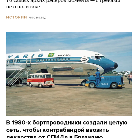
10 самых ярких рэперов момента — с треками
не о политике
час назад
ИСТОРИИ
В 1980-х бортпроводники создали целую
сеть, чтобы контрабандой ввозить
лекарства от СПИДа в Бразилию