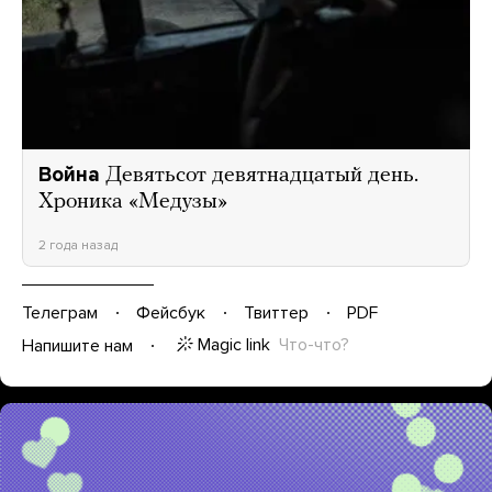
Война
Девятьсот девятнадцатый день.
Хроника «Медузы»
2 года назад
Телеграм
Фейсбук
Твиттер
PDF
Magic link
Что-что?
Напишите нам