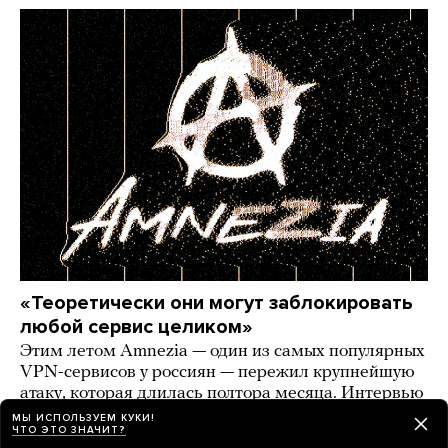
«Теоретически они могут заблокировать
любой сервис целиком»
Этим летом Amnezia — один из самых популярных
VPN-сервисов у россиян — пережил крупнейшую
атаку, которая длилась полтора месяца. Интервью
разработчика сервиса
МЫ ИСПОЛЬЗУЕМ КУКИ!
ЧТО ЭТО ЗНАЧИТ?
6 дней назад
ИСТОРИИ