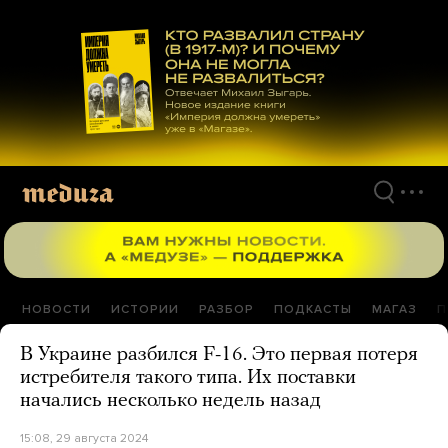
Перейти
к
материалам
НОВОСТИ
ИСТОРИИ
РАЗБОР
ПОДКАСТЫ
МАГАЗ
П
В Украине разбился F-16. Это первая потеря
истребителя такого типа. Их поставки
начались несколько недель назад
15:08, 29 августа 2024