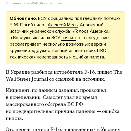
Источник:
The Wall Street Journal
Обновлено
. ВСУ официально
подтвердили
потерю
F-16. Погиб пилот
Алексей Месь
. Анонимный
источник украинской службы «Голоса Америки»
в Воздушных силах ВСУ
заявил
, что следствие
рассматривает несколько возможных версий
крушения: «дружественный огонь» своих ПВО,
техническая неисправность и ошибка пилота.
В Украине разбился истребитель F-16, пишет The
Wall Street Journal со ссылкой на источник.
Инцидент, по данным издания, произошел
в понедельник. Самолет упал во время
массированного обстрела ВС РФ,
но предварительная причина падения — ошибка
пилота.
Это первая потеря F-16, поставленных в Украину