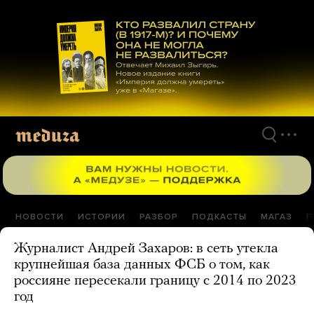
Перейти
к
материалам
НОВОСТИ
ИСТОРИИ
РАЗБОР
ПОДКАСТЫ
МАГАЗ
П
Журналист Андрей Захаров: в сеть утекла
крупнейшая база данных ФСБ о том, как
россияне пересекали границу с 2014 по 2023
год