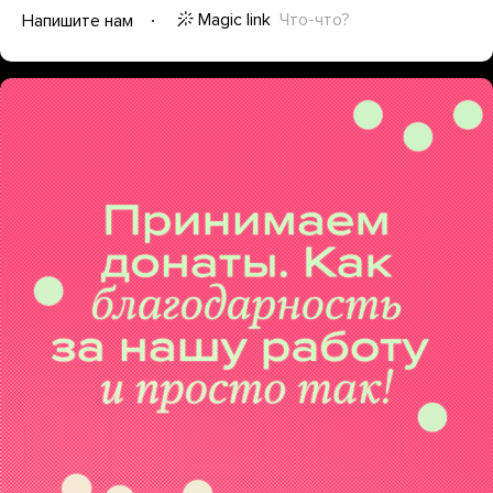
Magic link
Что-что?
Напишите нам