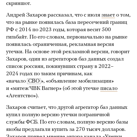
скриншот.
Андрей Захаров рассказал, что с июля
знает
о том,
что на рынке появилась база пересечений границ
РФ с 2014 по 2023 годы, которая весит 500
гигабайт. По его словам, первоначально на рынке
появилась ограниченная, рекламная версия
утечки. На основе этой рекламной версии, говорит
Захаров, один из агрегаторов баз данных создал
список россиян, покинувших страну в 2022–
2024 годах по таким причинам, как
«начало
СВО
», «объявление мобилизации»
и «мятеж ЧВК Вагнер» (об этой утечке
писало
«Агентство»).
Захаров считает, что другой агрегатор баз данных
купил полную версию утечки пограничной
службы ФСБ. По его словам, полную версию базы
якобы предлагали купить за 270 тысяч долларов.
Захаров привел мнение автора канала «Утечки