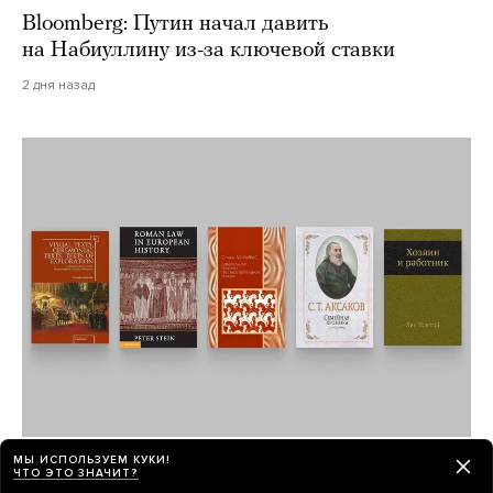
Bloomberg: Путин начал давить
на Набиуллину из-за ключевой ставки
2 дня назад
Как дом может оставаться во владении
МЫ ИСПОЛЬЗУЕМ КУКИ!
ЧТО ЭТО ЗНАЧИТ?
одной семьи 500 лет? Почему в России