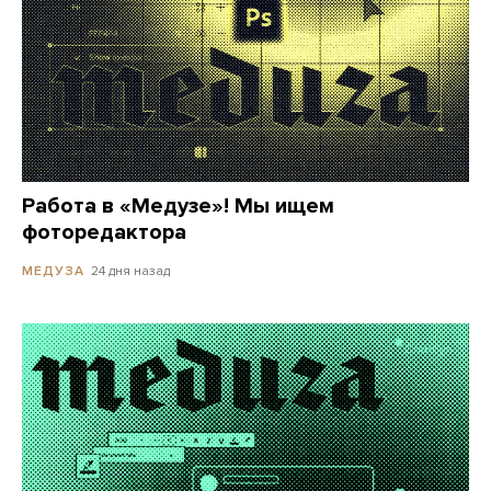
Работа в «Медузе»! Мы ищем
фоторедактора
24 дня назад
МЕДУЗА