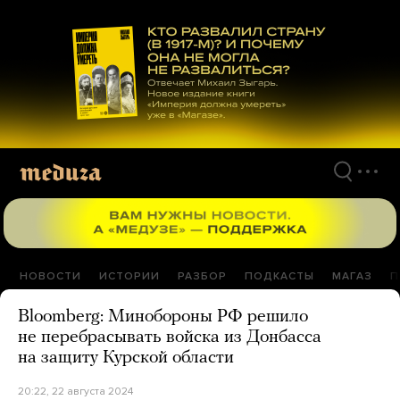
Перейти
к
материалам
НОВОСТИ
ИСТОРИИ
РАЗБОР
ПОДКАСТЫ
МАГАЗ
П
Bloomberg: Минобороны РФ решило
не перебрасывать войска из Донбасса
на защиту Курской области
20:22, 22 августа 2024