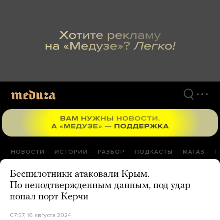
Перейти
к
материалам
НОВОСТИ
ИСТОРИИ
РАЗБОР
ПОДКАСТЫ
МАГАЗ
П
Беспилотники атаковали Крым.
По неподтвержденным данным, под удар
попал порт Керчи
07:57, 16 августа 2024