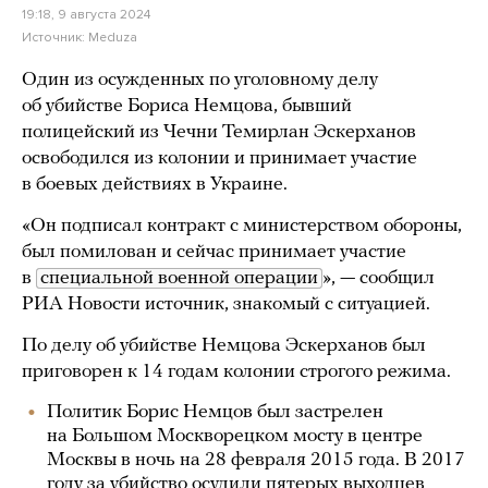
19:18, 9 августа 2024
Источник:
Meduza
Один из осужденных по уголовному делу
об убийстве Бориса Немцова, бывший
полицейский из Чечни Темирлан Эскерханов
освободился из колонии и принимает участие
в боевых действиях в Украине.
«Он подписал контракт с министерством обороны,
был помилован и сейчас принимает участие
в
специальной военной операции
», — сообщил
РИА Новости источник, знакомый с ситуацией.
По делу об убийстве Немцова Эскерханов был
приговорен к 14 годам колонии строгого режима.
Политик Борис Немцов был застрелен
на Большом Москворецком мосту в центре
Москвы в ночь на 28 февраля 2015 года. В 2017
году за убийство осудили пятерых выходцев