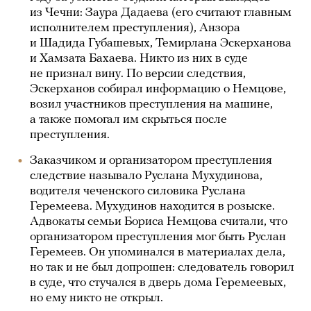
из Чечни: Заура Дадаева (его считают главным
исполнителем преступления), Анзора
и Шадида Губашевых, Темирлана Эскерханова
и Хамзата Бахаева. Никто из них в суде
не признал вину. По версии следствия,
Эскерханов собирал информацию о Немцове,
возил участников преступления на машине,
а также помогал им скрыться после
преступления.
Заказчиком и организатором преступления
следствие называло Руслана Мухудинова,
водителя чеченского силовика Руслана
Геремеева. Мухудинов находится в розыске.
Адвокаты семьи Бориса Немцова считали, что
организатором преступления мог быть Руслан
Геремеев. Он упоминался в материалах дела,
но так и не был допрошен: следователь говорил
в суде, что стучался в дверь дома Геремеевых,
но ему никто не открыл.