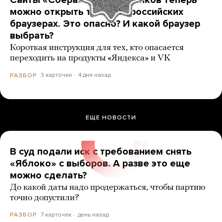
Сайты «Сбера» и других банков теперь
можно открыть только в российских
браузерах. Это опасно? И какой браузер
выбрать?
Короткая инструкция для тех, кто опасается
переходить на продукты «Яндекса» и VK
3 карточки
4 дня назад
РАЗБОР
ЕЩЕ НОВОСТИ
В суд подали иск с требованием снять
«Яблоко» с выборов. А разве это еще
можно сделать?
До какой даты надо продержаться, чтобы партию
точно допустили?
7 карточек
день назад
РАЗБОР