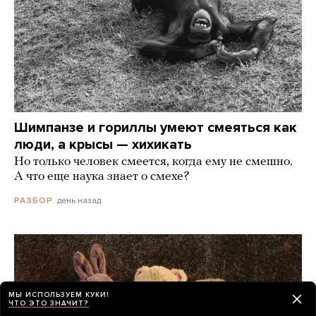
Шимпанзе и гориллы умеют смеяться как
люди, а крысы — хихикать
Но только человек смеется, когда ему не смешно.
А что еще наука знает о смехе?
день назад
РАЗБОР
МЫ ИСПОЛЬЗУЕМ КУКИ!
ЧТО ЭТО ЗНАЧИТ?