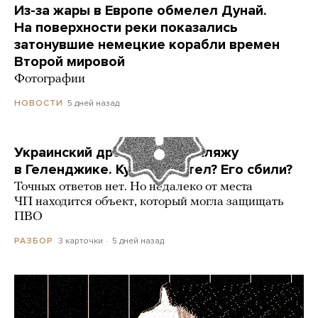
Из-за жары в Европе обмелел Дунай.
На поверхности реки показались
затонувшие немецкие корабли времен
Второй мировой
Фотографии
5 дней назад
НОВОСТИ
Украинский дрон попал по пляжу
в Геленджике. Куда он летел? Его сбили?
Точных ответов нет. Но недалеко от места
ЧП находится объект, который могла защищать
ПВО
3 карточки
5 дней назад
РАЗБОР