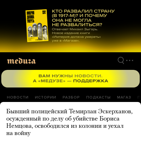
Перейти
к
материалам
НОВОСТИ
ИСТОРИИ
РАЗБОР
ПОДКАСТЫ
МАГАЗ
П
Бывший полицейский Темирлан Эскерханов,
осужденный по делу об убийстве Бориса
Немцова, освободился из колонии и уехал
на войну