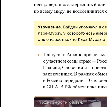
несправедливо задержанный или 
по всему миру, не воссоединится с
Уточнение.
Байден упомянул в с
Кара-Мурзу, у которого есть амер
стало
известно
, что Кара-Мурза о
1 августа в Анкаре прошел 
с участием семи стран — Рос
Польши, Словении и Норвегии
заключенных. В рамках обме
в Россию передали 10 человек
в США. В РФ обмен пока ник
ПОДРОБНОСТИ ОБМЕНА