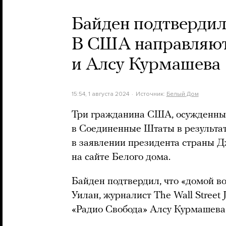
Байден подтвердил
В США направляют
и Алсу Курмашева
15:54, 1 августа 2024
Источник:
Белый Дом
Три гражданина США, осужденные
в Соединенные Штаты в результа
в заявлении президента страны Д
на сайте Белого дома.
Байден подтвердил, что «домой 
Уилан, журналист The Wall Street
«Радио Свобода» Алсу Курмашева