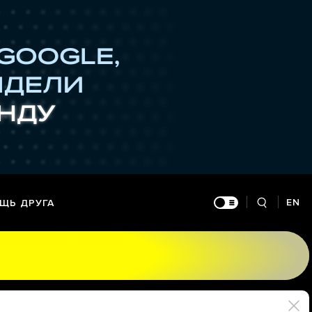
EN
ЩЬ ДРУГА