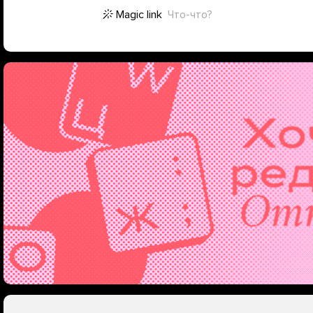
Magic link
Что-что?