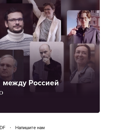
 между Россией
о
DF
Напишите нам