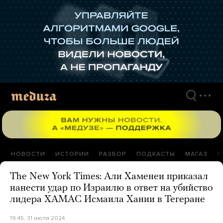
Перейти
к
материалам
НОВОСТИ
ИСТОРИИ
РАЗБОР
ПОДКАСТЫ
МАГАЗ
П
The New York Times: Али Хаменеи приказал
нанести удар по Израилю в ответ на убийство
лидера ХАМАС Исмаила Хании в Тегеране
19:45, 31 июля 2024