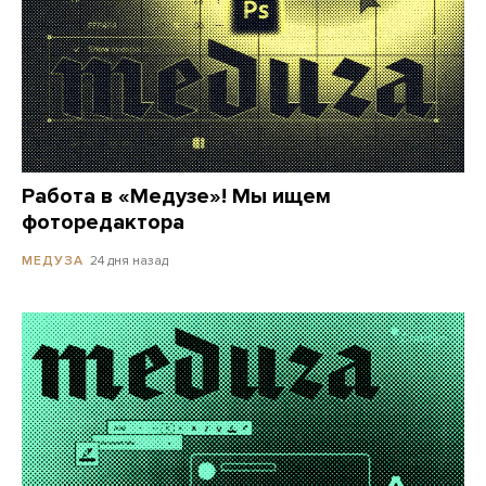
Работа в «Медузе»! Мы ищем
фоторедактора
24 дня назад
МЕДУЗА