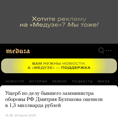
Перейти
к
материалам
НОВОСТИ
ИСТОРИИ
РАЗБОР
ПОДКАСТЫ
МАГАЗ
П
Ущерб по делу бывшего замминистра
обороны РФ Дмитрия Булгакова оценили
в 1,3 миллиарда рублей
13:38, 29 июля 2024