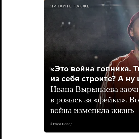
ЧИТАЙТЕ ТАКЖЕ
«Это война гопника. Т
из себя строите? А ну
Ивана Вырыпаева заочн
в розыск за «фейки». Во
война изменила жизнь
4 года назад