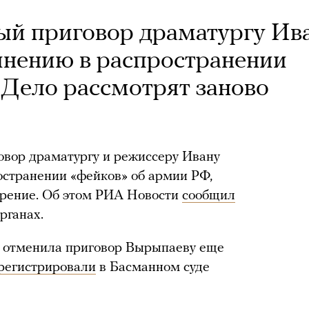
ый приговор драматургу Ив
инению в распространении
 Дело рассмотрят заново
овор драматургу и режиссеру Ивану
остранении «фейков» об армии РФ,
трение. Об этом РИА Новости
сообщил
рганах.
я отменила приговор Вырыпаеву еще
регистрировали
в Басманном суде