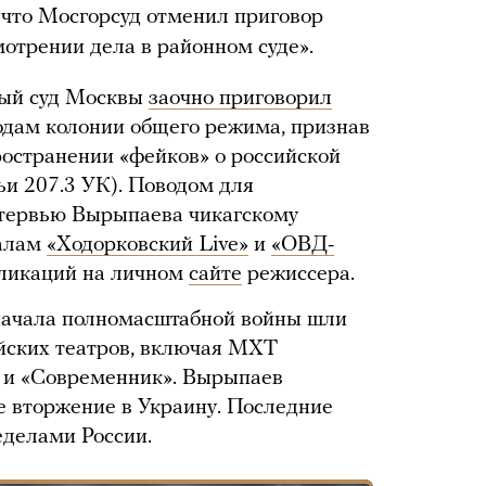
 что Мосгорсуд отменил приговор
мотрении дела в районном суде».
ный суд Москвы
заочно приговорил
одам колонии общего режима, признав
остранении «фейков» о российской
тьи 207.3 УК). Поводом для
тервью Вырыпаева чикагскому
налам
«Ходорковский Live»
и
«ОВД-
убликаций на личном
сайте
режиссера.
начала полномасштабной войны шли
ийских театров, включая МХТ
й и «Современник». Вырыпаев
е вторжение в Украину. Последние
еделами России.