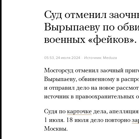
Суд отменил заочн
Вырыпаеву по обв
военных «фейков».
05:53, 24 июля 2024
Источник:
Meduza
Мосгорсуд отменил заочный приг
Вырыпаеву, обвиненному в распр
и отправил дело на новое рассмо
источник в правоохранительных о
Судя по
карточке
дела, апелляци
1 июля. 18 июля дело повторно
за
Москвы.