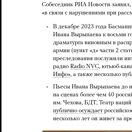
Собеседник РИА Новости заявил,
«в связи с нарушениями при расс
В декабре 2023 года Басман
Ивана Вырыпаева к восьми г
драматурга виновным в распр
армии (пункт «д» части 2 ста
преследования послужили ин
радио
Radio NVC
, ютьюб-ка
Инфо»
, а также несколько п
Пьесы Ивана Вырыпаева до 
на сценах более чем 40 росс
им. Чехова, БДТ, Театр наци
публично осуждает
российско
несколько лет он живет за пр