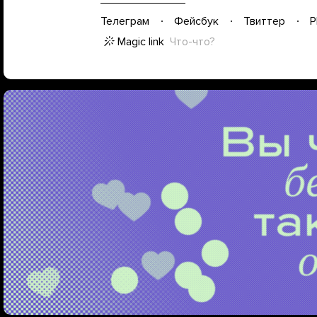
Телеграм
Фейсбук
Твиттер
P
Magic link
Что-что?