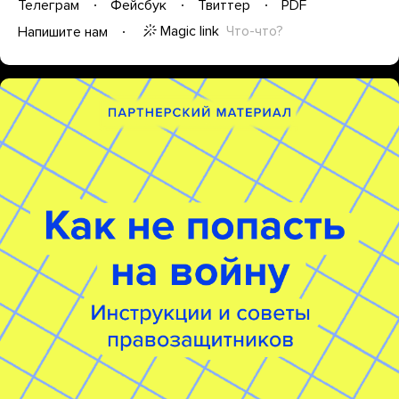
Телеграм
Фейсбук
Твиттер
PDF
Magic link
Что-что?
Напишите нам