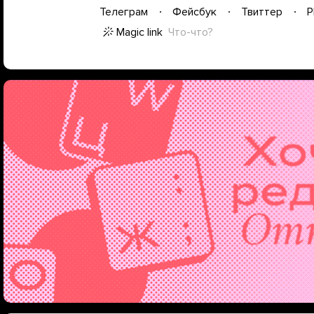
Телеграм
Фейсбук
Твиттер
P
Magic link
Что-что?