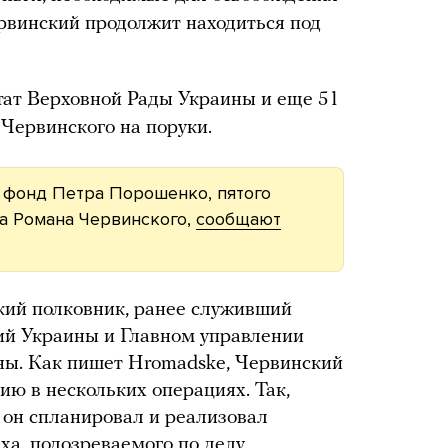
ервинский продолжит находиться под
тат Верховной Рады Украины и еще 51
 Червинского на поруки.
 фонд Петра Порошенко, пятого
за Романа Червинского,
сообщают
кий полковник, ранее служивший
ий Украины и Главном управлении
ы. Как пишет Hromadske, Червинский
тию в нескольких операциях. Так,
у он спланировал и реализовал
ха
, подозреваемого по делу