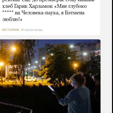
хлеб Гарик Харламов: «Мне глубоко
***** на Человека-паука, я Бэтмена
люблю!»
14 часов назад
ИСТОРИИ