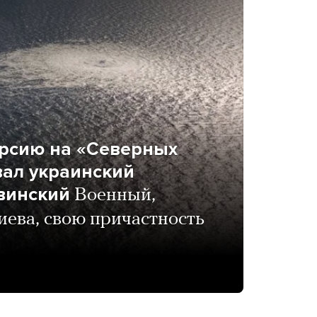
ерсию на «Северных
вал украинский
винский
Военный,
ева, свою причастность