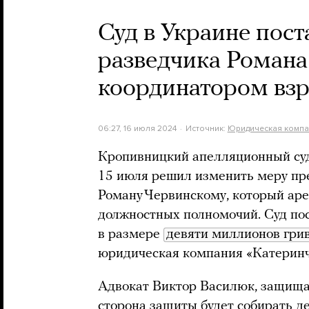
Суд в Украине пост
разведчика Романа
координатором взр
06:27, 16 июля 2024
Источник:
Юридическая компан
Кропивницкий апелляционный суд
15 июля решил изменить меру пр
Роману Червинскому, который ар
должностных полномочий. Суд пос
в размере
девяти миллионов гри
юридическая компания «Катеринч
Адвокат Виктор Василюк, защищ
сторона защиты будет собирать д