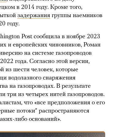
цком в 2014 году. Кроме того,
пыткой
задержания
группы наемников
0 году.
hington Post сообщила в ноябре 2023
ких и европейских чиновников, Роман
иверсию на системе газопроводов
2022 года. Согласно этой версии,
й из шести человек, которые
щи водолазного снаряжения
ва на газопроводах. В результате
и три из четырех нитей газопроводов.
листам, что «все предположения о его
верные потоки“ распространяются
каких-либо оснований».