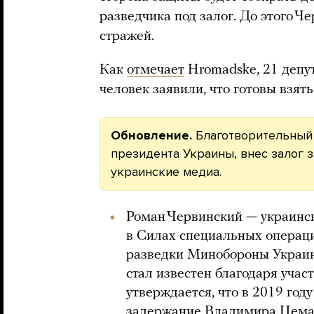
разведчика под залог. До этого Ч
стражей.
Как
отмечает
Hromadske, 21 депу
человек заявили, что готовы взять
Обновление.
Благотворительный
президента Украины, внес залог 
украинские медиа.
Роман Червинский — украинс
в Силах специальных операц
разведки Минобороны Украин
стал известен благодаря учас
утверждается, что в 2019 год
задержание
Владимира Цема