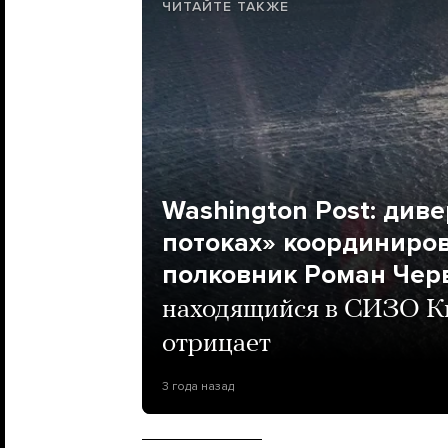
ЧИТАЙТЕ ТАКЖЕ
Washington Post: див
потоках» координиро
полковник Роман Чер
находящийся в СИЗО Ки
отрицает
3 года назад