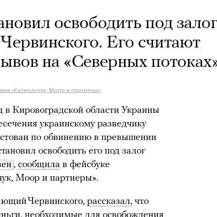
ановил освободить под зало
 Червинского. Его считают
ывов на «Северных потоках
ия «Катеринчук, Моор и партнеры»
 в Кировоградской области Украины
есечения украинскому разведчику
естован по обвинению в превышении
тановил освободить его под залог
вен
,
сообщила
в фейсбуке
ук, Моор и партнеры».
ающий Червинского,
рассказал
, что
еньги, необходимые для освобождения