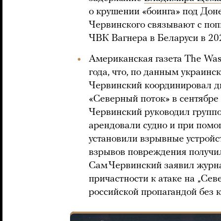
о крушении «боинга» под Доне
Червинского связывают с по
ЧВК Вагнера в Беларуси в 202
Американская газета The Was
года, что, по данным украинс
Червинский координировал д
«Северный поток» в сентябре 
Червинский руководил группо
арендовали судно и при помо
установили взрывные устройст
взрывов повреждения получил
Сам Червинский заявил журна
причастности к атаке на „Се
российской пропагандой без 