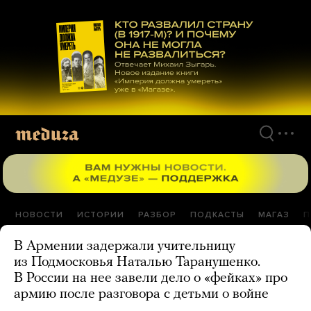
Перейти
к
материалам
НОВОСТИ
ИСТОРИИ
РАЗБОР
ПОДКАСТЫ
МАГАЗ
П
В Армении задержали учительницу
из Подмосковья Наталью Таранушенко.
В России на нее завели дело о «фейках» про
армию после разговора с детьми о войне