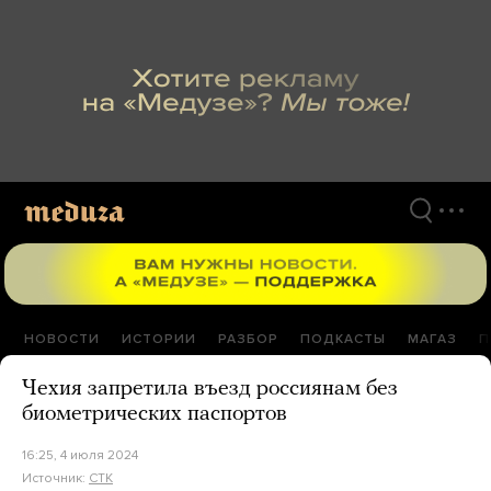
Перейти
к
материалам
НОВОСТИ
ИСТОРИИ
РАЗБОР
ПОДКАСТЫ
МАГАЗ
П
Чехия запретила въезд россиянам без
биометрических паспортов
16:25, 4 июля 2024
Источник:
CTK