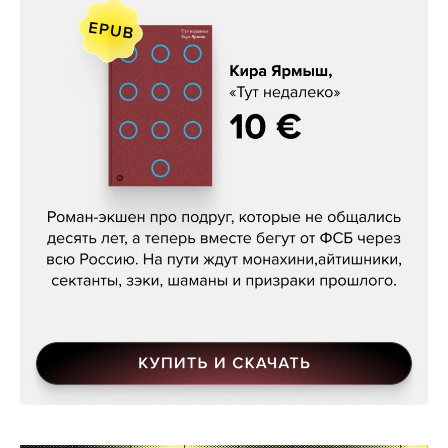
Кира Ярмыш, «Тут недалеко»