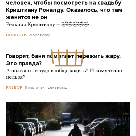
человек, чтобы посмотреть на свадьбу
Криштиану Роналду. Оказалось, что там
женится не он
Реакция Криштиану — 🤣🤣🤣🤣🤣
21 час назад
НОВОСТИ
Говорят, баня помогает пережить жару.
Это правда?
А полезно ли туда вообще ходить? И кому точно
нельзя?
9 карточек
день назад
РАЗБОР