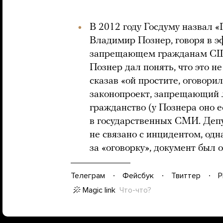
В 2012 году Госдуму назвал 
Владимир Познер, говоря в э
запрещающем гражданам США 
Познер дал понять, что это н
сказав «ой простите, оговори
законопроект, запрещающий
гражданство (у Познера оно ес
в государственных СМИ. Депу
не связано с инцидентом, одн
за «оговорку», документ был о
Телеграм
Фейсбук
Твиттер
P
Magic link
Что-что?