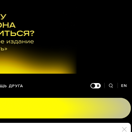
EN
ЩЬ ДРУГА