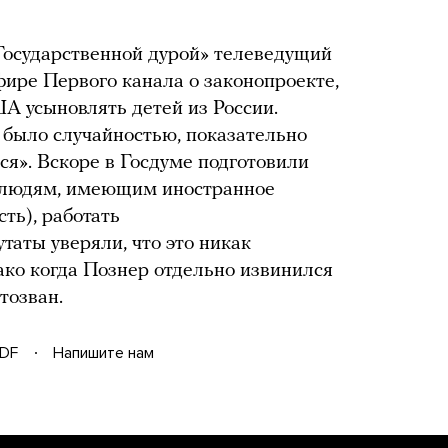
«Государственной дурой» телеведущий
фире Первого канала о законопроекте,
усыновлять детей из России.
е было случайностью, показательно
лся». Вскоре в Госдуме подготовили
 людям, имеющим иностранное
ть), работать
таты уверяли, что это никак
ако когда Познер отдельно извинился
тозван.
DF
Напишите нам