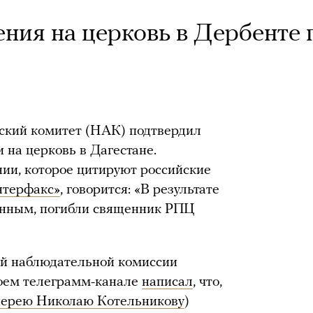
ения на церковь в Дербенте 
ский комитет (НАК) подтвердил
 на церковь в Дагестане.
ии, которое цитируют российские
нтерфакс»
, говорится: «В результате
анным, погибли священник РПЦ
й наблюдательной комиссии
оем телеграмм-канале
написал
, что,
иерею Николаю Котельникову
)