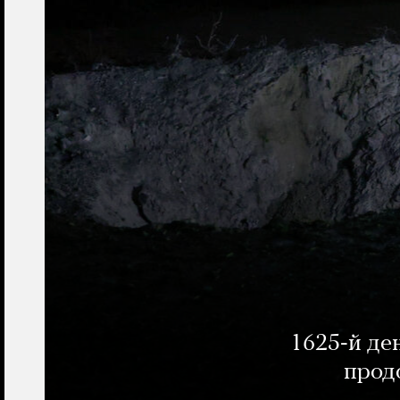
1625-й де
прод