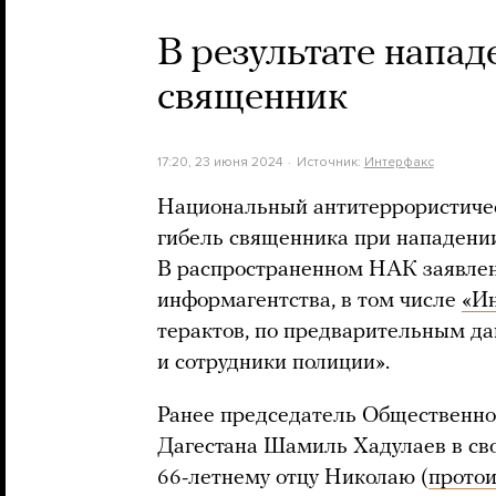
В результате напад
священник
17:20, 23 июня 2024
Источник:
Интерфакс
Национальный антитеррористиче
гибель священника при нападении
В распространенном НАК заявлен
информагентства, в том числе
«И
терактов, по предварительным д
и сотрудники полиции».
Ранее председатель Общественно
Дагестана Шамиль Хадулаев в св
66-летнему отцу Николаю (
прото