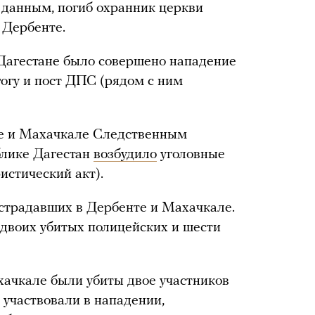
о данным, погиб охранник церкви
 Дербенте.
 Дагестане было совершено нападение
гогу и пост ДПС (рядом с ним
те и Махачкале Следственным
блике Дагестан
возбудило
уголовные
истический акт).
страдавших в Дербенте и Махачкале.
двоих убитых полицейских и шести
ачкале были убиты двое участников
 участвовали в нападении,