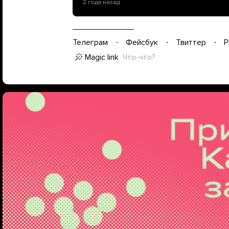
2 года назад
Телеграм
Фейсбук
Твиттер
P
Magic link
Что-что?