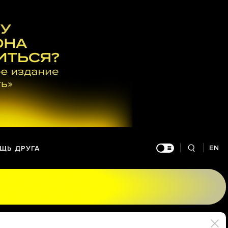
EN
ЩЬ ДРУГА