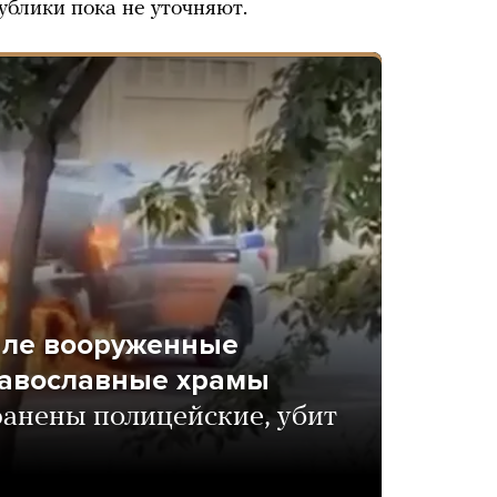
блики пока не уточняют.
але вооруженные
равославные храмы
ранены полицейские, убит