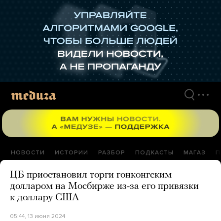
Перейти
к
материалам
НОВОСТИ
ИСТОРИИ
РАЗБОР
ПОДКАСТЫ
МАГАЗ
П
ЦБ приостановил торги гонконгским
долларом на Мосбирже из-за его привязки
к доллару США
05:44, 13 июня 2024