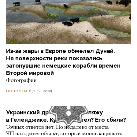
Из-за жары в Европе обмелел Дунай.
На поверхности реки показались
затонувшие немецкие корабли времен
Второй мировой
Фотографии
6 дней назад
НОВОСТИ
Украинский дрон попал по пляжу
в Геленджике. Куда он летел? Его сбили?
Точных ответов нет. Но недалеко от места
ЧП находится объект, который могла защищать