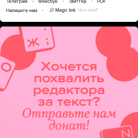
Телеграм
Фейсбук
Твиттер
PDF
Magic link
Что-что?
Напишите нам