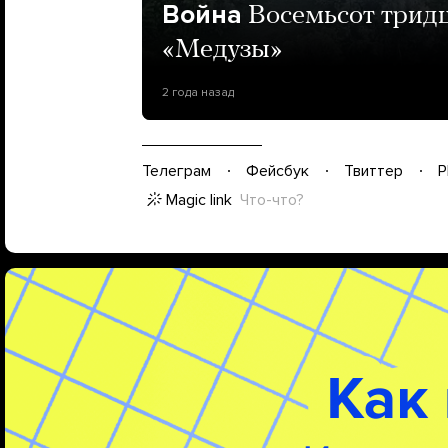
Война
Восемьсот тридц
«Медузы»
2 года назад
Телеграм
Фейсбук
Твиттер
P
Magic link
Что-что?