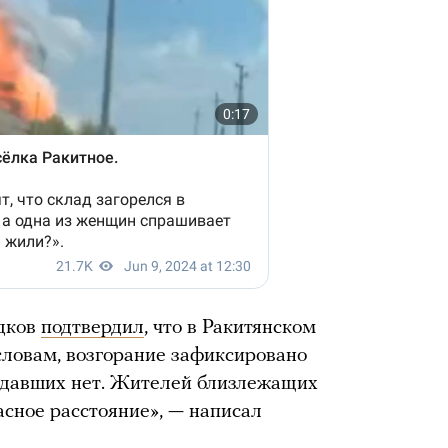
адков
подтвердил
, что в Ракитянском
словам, возгорание зафиксировано
адавших нет. Жителей близлежащих
асное расстояние», — написал