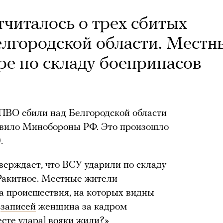
италось о трех сбитых
елгородской области. Местн
е по складу боеприпасов
ПВО сбили над Белгородской области
явило Минобороны РФ. Это произошло
.
верждает
, что ВСУ ударили по складу
Ракитное. Местные жители
та происшествия, на которых видны
з
записей
женщина за кадром
есте удара] вояки жили?»