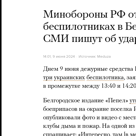
Минобороны РФ отч
беспилотниках в Б
СМИ пишут об удар
14:01, 9 июня 2024
Источник:
Meduza
Днем 9 июня дежурные средства 
три
украинских
беспилотника
, за
в промежутке между 13:40 и 14:20
Белгородское издание «Пепел»
ут
боеприпасов на окраине поселка 
опубликовали фото и видео с мес
клубы дыма и пожар. На одной и
спрашивает: «Интересно, там [в м